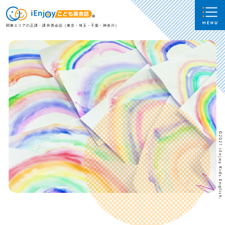
関東エリアの正課・課外英会話［東京・埼玉・千葉・神奈川］