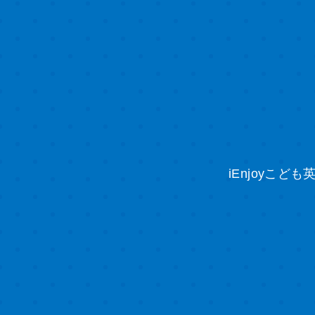
iEnjoyこ