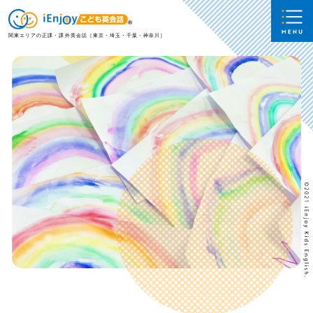
関東エリアの正課・課外英会話［東京・埼玉・千葉・神奈川］