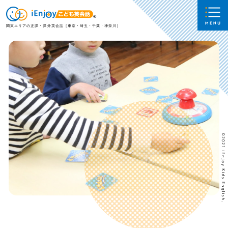
関東エリアの正課・課外英会話［東京・埼玉・千葉・神奈川］