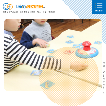
関東エリアの正課・課外英会話［東京・埼玉・千葉・神奈川］