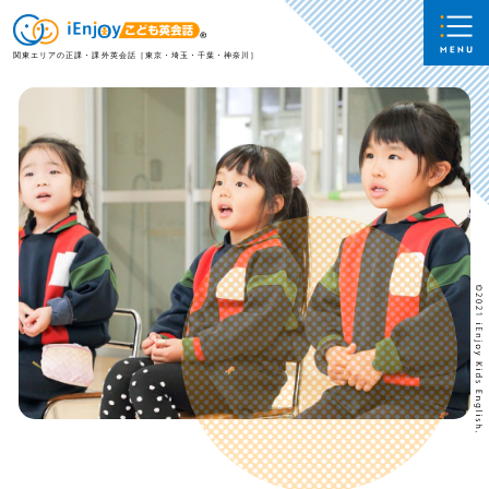
関東エリアの正課・課外英会話［東京・埼玉・千葉・神奈川］