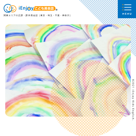
関東エリアの正課・課外英会話［東京・埼玉・千葉・神奈川］